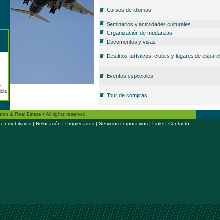
Cursos de idiomas
Seminarios y actividades culturales
Organización de mudanzas
Documentos y visas
Destinos turísticos, clubes y lugares de esparc
Eventos especiales
r
icia
Tour de compras
n & Real Estate • All rights reserved
s Inmobiliarios
|
Relocación
|
Propiedades
|
Servicios corporativos
|
Links
|
Contacto