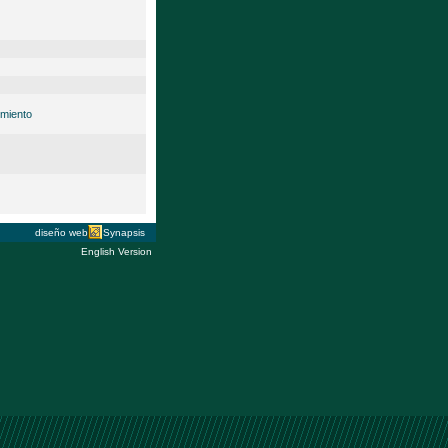
imiento
diseño web
Synapsis
English Version