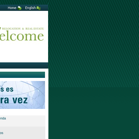
enda
tos