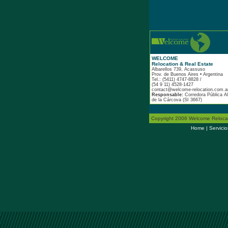
WELCOME
Relocation & Real Estate
Albarellos 739, Acassuso
Prov. de Buenos Aires • Argentina
Tel.: (5411) 4747-8828 /
(54 9 11) 4528-1427
contact@welcome-relocation.com.a
Responsable:
Corredora Pública Al
de la Cárcova (SI 3667)
Copyright 2006 Welcome Relocatio
Home
|
Servicio